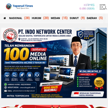
KAMIS
6 08 2026
(28)
(20)
(15)
(9)
(5)
NASIONAL
HUKUM
MEDAN
SUMUT
DAERAH
PE