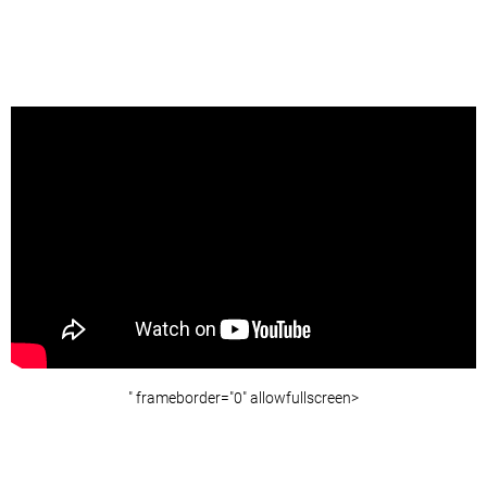
" frameborder="0" allowfullscreen>