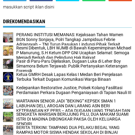
masukkan script iklan disini
DIREKOMENDASIKAN
PERANG INSTITUSI MEMANAS: Kejaksaan Tahan Wamen
BGN Sonny Sonjaya, Polri Tangkap Jampidsus Febrie
Adriansyah – TNI Turun Pasukan Lindungi Pihak Terkait
Resmi Dibentuk, LBH WJMB di Bawah Kepemimpinan Michael
P Manurung, S.H Ketum DPP GNI Ucapkan Selamat: Semoga
Menjadi Berkah dan Pelindung Hak Rakyat
Pasir di Paru-Paru Dijelaskan, Dugaan Luka di Leher Boy
Simamora Belum Terjawab: Publik Pertanyakan Keterangan
Forensik
Ketua GMRH Desak Lapas Kelas I Medan Beri Penjelasan
Terbuka Terkait Dugaan Komunikasi Warga Binaan
Kedepankan Restorative Justice, Polsek Kolang Fasilitasi
Perdamaian Perkara Dugaan Penganiayaan di Tapian Nauli III
WARTAWAN SENIOR JADI “BEKING” KEPSEK SMAN 1
LABUHAN DELI, AROGAN DAN LARANG ASN BERI
KETERANGAN KE PERS – ADA DUGAAN UANG TENGAH DAN
SENGKETA WARISAN BERUJUNG PILU, DUA MAKAM SUAMI
REKAMAN JEBAKAN
ISTRI DI MADINA DIBONGKAR PAKSA OLEH KELUARGA
SENDIRI
BERITA TERKINI: TAMPANG DUA PELAKU BEGAL YANG
RAMPAS MOTOR SISWA HENDAK SEKOLAH DI BINJAI