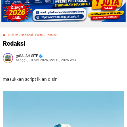
›
Hukum
›
Nasional
›
Politik
›
Redaksi
Redaksi
Redaksi
GAJAH SITE
Minggu, 10 Mei 2026, Mei 10, 2026 WIB
masukkan script iklan disini