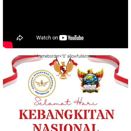
" frameborder="0" allowfullscreen>