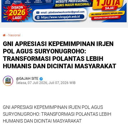
›
Nasional
GNI APRESIASI KEPEMIMPINAN IRJEN POL AGUS SURYONUGROHO: TRANSFORMASI POLANTAS LEBIH HUMANIS DAN DICINTAI MASYARAKAT
GNI APRESIASI KEPEMIMPINAN IRJEN
POL AGUS SURYONUGROHO:
TRANSFORMASI POLANTAS LEBIH
HUMANIS DAN DICINTAI MASYARAKAT
GAJAH SITE
Selasa, 07 Juli 2026, Juli 07, 2026 WIB
GNI APRESIASI KEPEMIMPINAN IRJEN POL AGUS
SURYONUGROHO: TRANSFORMASI POLANTAS LEBIH
HUMANIS DAN DICINTAI MASYARAKAT