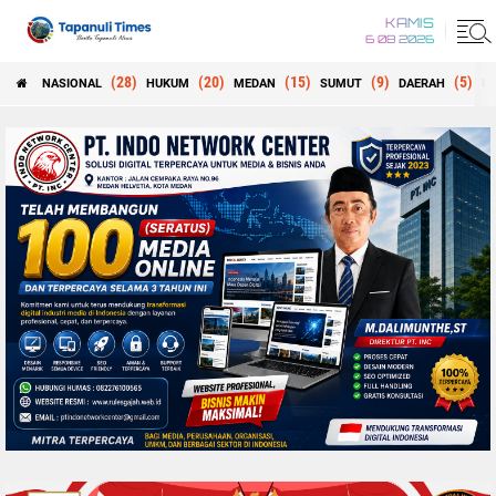
KAMIS
6 08 2026
(28)
(20)
(15)
(9)
(5)
NASIONAL
HUKUM
MEDAN
SUMUT
DAERAH
PE