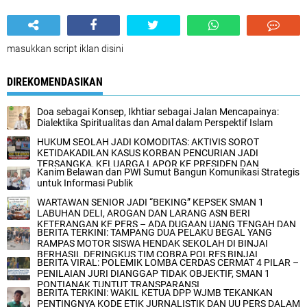
masukkan script iklan disini
DIREKOMENDASIKAN
Doa sebagai Konsep, Ikhtiar sebagai Jalan Mencapainya:
Dialektika Spiritualitas dan Amal dalam Perspektif Islam
HUKUM SEOLAH JADI KOMODITAS: AKTIVIS SOROT
KETIDAKADILAN KASUS KORBAN PENCURIAN JADI
TERSANGKA, KELUARGA LAPOR KE PRESIDEN DAN
Kanim Belawan dan PWI Sumut Bangun Komunikasi Strategis
KAPOLRI
untuk Informasi Publik
WARTAWAN SENIOR JADI “BEKING” KEPSEK SMAN 1
LABUHAN DELI, AROGAN DAN LARANG ASN BERI
KETERANGAN KE PERS – ADA DUGAAN UANG TENGAH DAN
BERITA TERKINI: TAMPANG DUA PELAKU BEGAL YANG
REKAMAN JEBAKAN
RAMPAS MOTOR SISWA HENDAK SEKOLAH DI BINJAI
BERHASIL DERINGKUS TIM COBRA POLRES BINJAI
BERITA VIRAL: POLEMIK LOMBA CERDAS CERMAT 4 PILAR –
PENILAIAN JURI DIANGGAP TIDAK OBJEKTIF, SMAN 1
PONTIANAK TUNTUT TRANSPARANSI
BERITA TERKINI: WAKIL KETUA DPP WJMB TEKANKAN
PENTINGNYA KODE ETIK JURNALISTIK DAN UU PERS DALAM